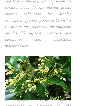
nuestros visitantes puedan aprender las
características de este bosque único.
Hemos señalizado los árboles
principales que componen la Laurisilva
y estamos en proceso de introducción
de las 19 especies arbóreas que
componen este ecosistema
macaronésico.
El Proyecto Laurisilva lo hemos
comenzado en diciembre del año