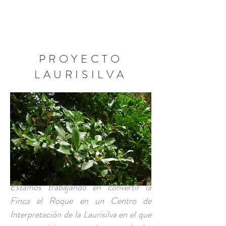
RESERVA AHORA
PROYECTO
LAURISILVA
Estamos trabajando en convertir la
Finca el Roque en un Centro de
Interpretación de la Laurisilva en el que