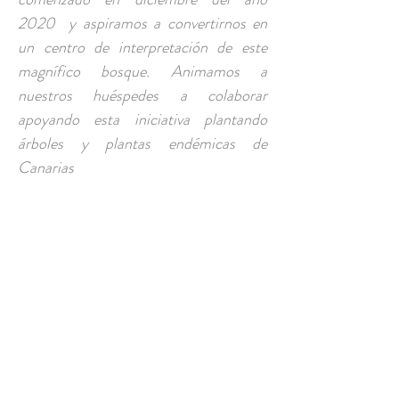
2020 y aspiramos a convertirnos en
un centro de interpretación de este
magnífico bosque. Animamos a
nuestros huéspedes a colaborar
apoyando esta iniciativa plantando
árboles y plantas endémicas de
Canarias
CONTACTO
csaavedrarodriguez@gmail.com
Camino El Roque, Pedro
Álvarez, Tenerife
Tel y Whatsapp:
+34 669 882 049