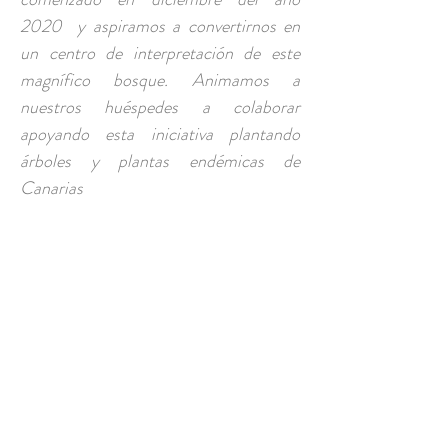
2020 y aspiramos a convertirnos en
un centro de interpretación de este
magnífico bosque. Animamos a
nuestros huéspedes a colaborar
apoyando esta iniciativa plantando
árboles y plantas endémicas de
Canarias
CONTACTO
csaavedrarodriguez@gmail.com
Camino El Roque, Pedro
Álvarez, Tenerife
Tel y Whatsapp:
+34 669 882 049