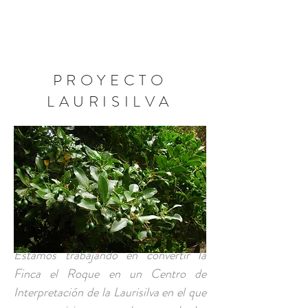
RESERVA AHORA
PROYECTO
LAURISILVA
Estamos trabajando en convertir la
Finca el Roque en un Centro de
Interpretación de la Laurisilva en el que