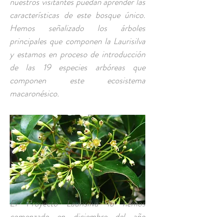
nuestros visitantes puedan aprender las
características de este bosque único.
Hemos señalizado los árboles
principales que componen la Laurisilva
y estamos en proceso de introducción
de las 19 especies arbóreas que
componen este ecosistema
macaronésico.
El Proyecto Laurisilva lo hemos
comenzado en diciembre del año