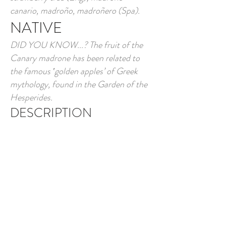
canario, madroño, madroñero (Spa).
NATIVE
DID YOU KNOW...? The fruit of the
Canary madrone has been related to
the famous ‛golden apples’ of Greek
mythology, found in the Garden of the
Hesperides.
DESCRIPTION
The Canary madrone is a medium-
sized evergreen tree that is generally 3-
4 m tall, although it can reach more
than 7 m in height and be fairly hefty. It
has a dense, globose crown with open
branches. It stands out for the showy
reddish orange colour of its bark, which
becomes detached in thin plates to