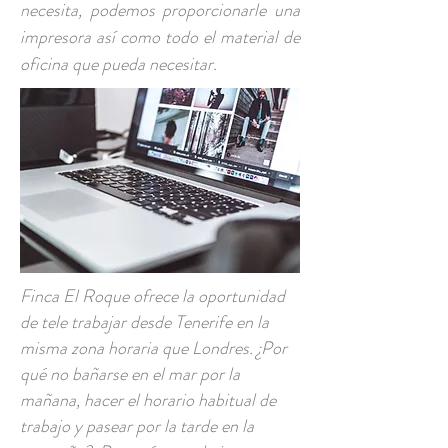
necesita, podemos proporcionarle una
impresora así como todo el material de
oficina que pueda necesitar.
Finca El Roque ofrece la oportunidad
de tele trabajar desde Tenerife en la
misma zona horaria que Londres. ¿Por
qué no bañarse en el mar por la
mañana, hacer el horario habitual de
trabajo y pasear por la tarde en la