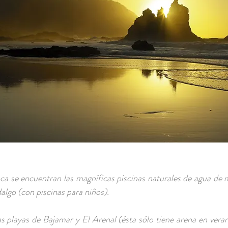
ca se encuentran las magníficas piscinas naturales de agua de
algo (con piscinas para niños).
s playas de Bajamar y El Arenal (ésta sólo tiene arena en vera