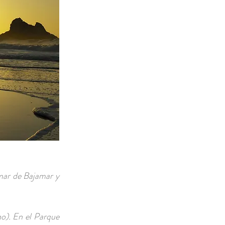
 mar de Bajamar y
no). En el Parque