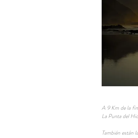
A 9 Km de la fin
La Punta del Hid
También están la