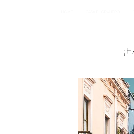
HOME
CASA EL GRANERO
¡H