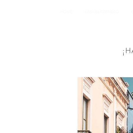
HOME
CASA EL GRANERO
¡H