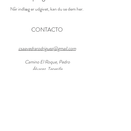
Når indlæg er udgivet, kan du se dem her.
CONTACTO
csaavedrarodriguez@gmail.com
Camino El Roque, Pedro
Álvarez, Tenerife
Tel y Whatsapp:
+34 669 882 049
© 2021 by Proyecto Foxter SL.