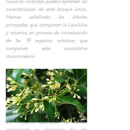
nuestros visitantes puedan aprender las
características de este bosque único.
Hemos señalizado los árboles
principales que componen la Laurisilva
y estamos en proceso de introducción
de las 19 especies arbóreas que
componen este ecosistema
macaronésico.
El Proyecto Laurisilva lo hemos
comenzado en diciembre del año