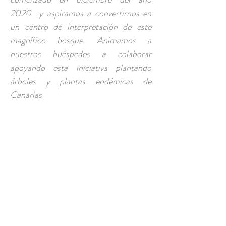
2020 y aspiramos a convertirnos en
un centro de interpretación de este
magnífico bosque. Animamos a
nuestros huéspedes a colaborar
apoyando esta iniciativa plantando
árboles y plantas endémicas de
Canarias
CONTACTO
csaavedrarodriguez@gmail.com
Camino El Roque, Pedro
Álvarez, Tenerife
Tel y Whatsapp:
+34 669 882 049