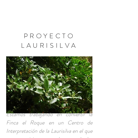
RESERVA AHORA
PROYECTO
LAURISILVA
Estamos trabajando en convertir la
Finca el Roque en un Centro de
Interpretación de la Laurisilva en el que