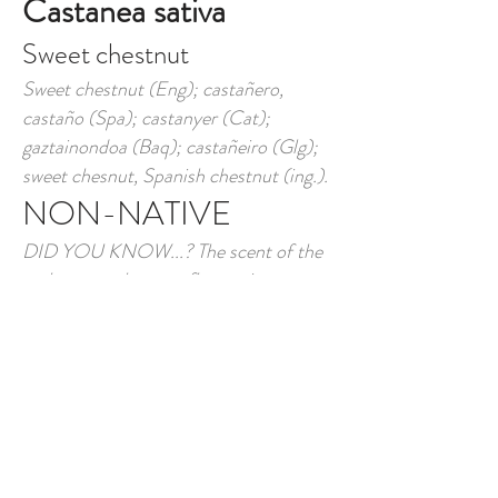
Castanea sativa
Sweet chestnut
Sweet chestnut (Eng); castañero,
castaño (Spa); castanyer (Cat);
gaztainondoa (Baq); castañeiro (Glg);
sweet chesnut, Spanish chestnut (ing.).
NON-NATIVE
DID YOU KNOW...? The scent of the
male sweet chestnut flowers is very
similar to that of human semen.
DESCRIPTION
The sweet chestnut tree is a rapidly
growing tree that can be up to 30 m
tall, may develop an impressively thick
trunk and live a long time. Its trunk is
thick, solid and sometimes hollow in