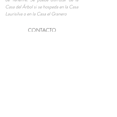
Casa del Árbol si se hospeda en la Casa
Laurisilva o en la Casa el Granero
CONTACTO
csaavedrarodriguez@gmail.com
Camino El Roque, Pedro
Álvarez, Tenerife
Tel y Whatsapp:
+34 669 882 049
© 2021 by Proyecto Foxter SL.