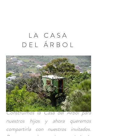
RESERVA AHORA
LA CASA
DEL ÁRBOL
Construimos la Casa del Árbol para
nuestros hijos y ahora queremos
compartirla con nuestros invitados.