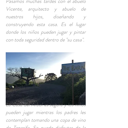
Pasamos muchas tardes con el abuelo
Vicente, arquitecto y abuelo de
nuestros hijos, diseñando y
construyendo esta casa. Es el lugar
donde los niños pueden jugar y pintar
con toda seguridad dentro de "su casa".
La Casa del Árbol es segura y los niños
pueden jugar mientras los padres les
contemplan tomando una copa de vino
de Tenerife. Se puede disfrutar de la