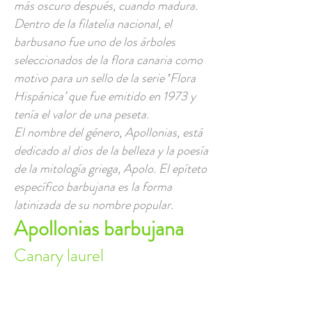
más oscuro después, cuando madura.
Dentro de la filatelia nacional, el
barbusano fue uno de los árboles
seleccionados de la flora canaria como
motivo para un sello de la serie ‛Flora
Hispánica’ que fue emitido en 1973 y
tenía el valor de una peseta.
El nombre del género, Apollonias, está
dedicado al dios de la belleza y la poesía
de la mitología griega, Apolo. El epíteto
específico barbujana es la forma
latinizada de su nombre popular.
Apollonias barbujana
Canary laurel
Canary laurel (Eng); barbusano,
barbuzano, bergusano prieto, vergasco,