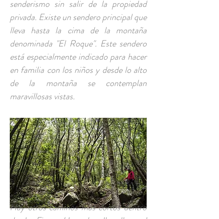
senderismo sin salir de la propiedad
privada. Existe un sendero principal que
lleva hasta la cima de la montaña
denominada "El Roque". Este sendero
está especialmente indicado para hacer
en familia con los niños y desde lo alto
de la montaña se contemplan
maravillosas vistas.
Hay otros caminos más cortos dentro