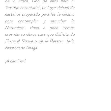
de la Finca. Uno de ellos lleva al
"bosque encantado", un lugar debajo de
castaños preparado para las familias o
para contemplar y escuchar la
Naturaleza. Poco a poco iremos
creando senderos para que disfrute de
Finca el Roque y de la Reserva de la
Biosfera de Anaga.
¡A caminar!
CONTACTO
csaavedrarodriguez@gmail.com
Camino El Roque, Pedro
Álvarez, Tenerife