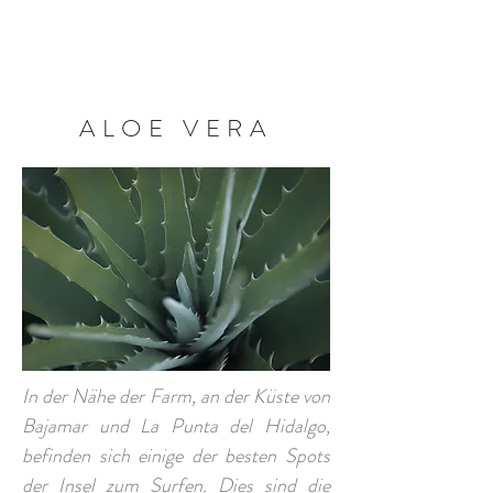
BUCHEN SIE JETZT
ALOE VERA
In der Nähe der Farm, an der Küste von
Bajamar und La Punta del Hidalgo,
befinden sich einige der besten Spots
der Insel zum Surfen. Dies sind die