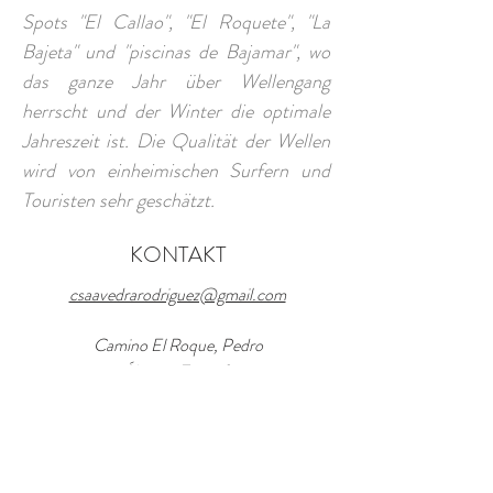
Spots "El Callao", "El Roquete", "La
Bajeta" und "piscinas de Bajamar", wo
das ganze Jahr über Wellengang
herrscht und der Winter die optimale
Jahreszeit ist. Die Qualität der Wellen
wird von einheimischen Surfern und
Touristen sehr geschätzt.
KONTAKT
csaavedrarodriguez@gmail.com
Camino El Roque, Pedro
Álvarez, Tenerife
Tel und WhatsApp:
+34 669 882 049