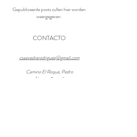
Gepubliceerde posts zullen hier worden
weergegeven.
CONTACTO
csaavedrarodriguez@gmail.com
Camino El Roque, Pedro
Álvarez, Tenerife
Tel y Whatsapp:
+34 669 882 049
© 2021 by Proyecto Foxter SL.