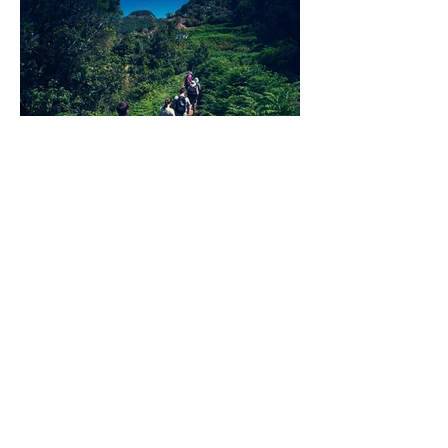
CONTACTO
csaavedrarodriguez@gmail.com
Camino El Roque, Pedro
Álvarez, Tenerife