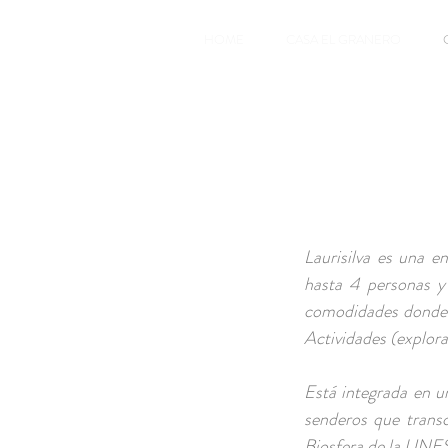
HOME
CASA EL GRANERO
Laurisilva es una 
hasta 4 personas y
comodidades donde d
Actividades (explora
Está integrada en u
senderos que transc
Biosfera de la UN