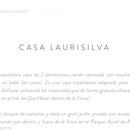
CASA LAURISILVA
EXPERIENCIAS
CONTACTO
Blog
CASA LAURISILVA
encantadora casa de 2 dormitorios recién renovada con mucha 
 un bebé (en cuna). Es una casa totalmente adaptada para 
isfrutar utilizando los materiales que de forma gratuita ofrec
 en el link de Que Hacer dentro de la Finca).
n bosque de castaños y tiene un gran jardín privado con acceso
urren por dentro y fuera de la finca en el Parque Rural de 
ESCO)