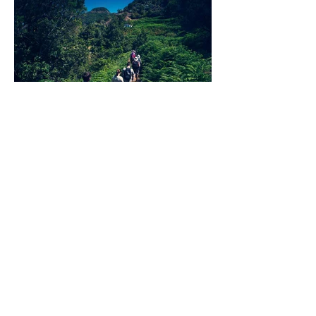
CONTACTO
csaavedrarodriguez@gmail.com
Camino El Roque, Pedro
Álvarez, Tenerife