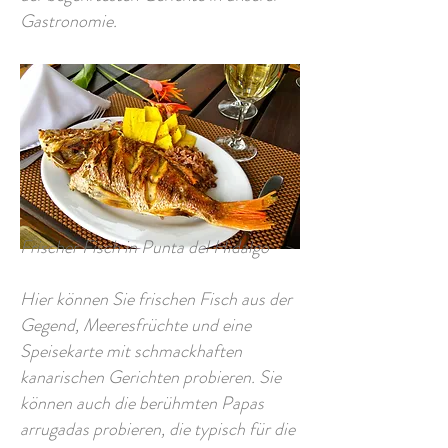
Gastronomie.
Frischer Fisch in Punta del Hidalgo
Hier können Sie frischen Fisch aus der
Gegend, Meeresfrüchte und eine
Speisekarte mit schmackhaften
kanarischen Gerichten probieren. Sie
können auch die berühmten Papas
arrugadas probieren, die typisch für die