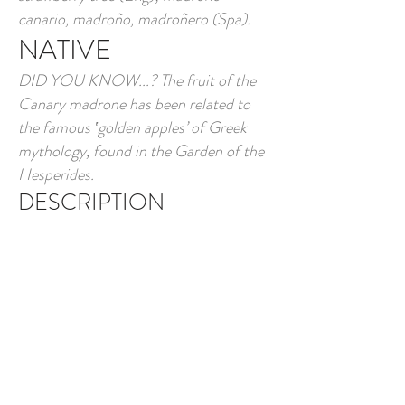
canario, madroño, madroñero (Spa).
NATIVE
DID YOU KNOW...? The fruit of the
Canary madrone has been related to
the famous ‛golden apples’ of Greek
mythology, found in the Garden of the
Hesperides.
DESCRIPTION
The Canary madrone is a medium-
sized evergreen tree that is generally 3-
4 m tall, although it can reach more
than 7 m in height and be fairly hefty. It
has a dense, globose crown with open
branches. It stands out for the showy
reddish orange colour of its bark, which
becomes detached in thin plates to