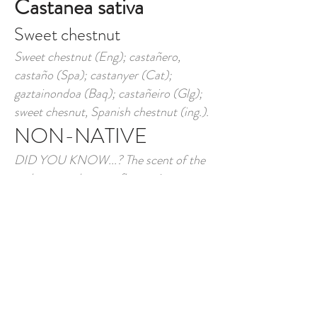
Castanea sativa
Sweet chestnut
Sweet chestnut (Eng); castañero,
castaño (Spa); castanyer (Cat);
gaztainondoa (Baq); castañeiro (Glg);
sweet chesnut, Spanish chestnut (ing.).
NON-NATIVE
DID YOU KNOW...? The scent of the
male sweet chestnut flowers is very
similar to that of human semen.
DESCRIPTION
The sweet chestnut tree is a rapidly
growing tree that can be up to 30 m
tall, may develop an impressively thick
trunk and live a long time. Its trunk is
thick, solid and sometimes hollow in