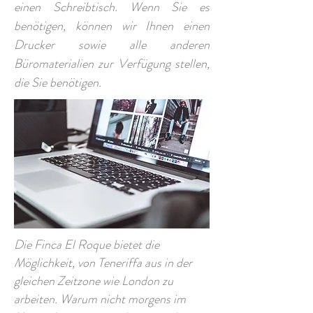
einen Schreibtisch. Wenn Sie es
benötigen, können wir Ihnen einen
Drucker sowie alle anderen
Büromaterialien zur Verfügung stellen,
die Sie benötigen.
Die Finca El Roque bietet die
Möglichkeit, von Teneriffa aus in der
gleichen Zeitzone wie London zu
arbeiten. Warum nicht morgens im