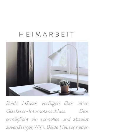
BUCHEN SIE JETZT
HEIMARBEIT
Beide Häuser verfügen über einen
Glasfaser-Internetanschluss. Dies
ermöglicht ein schnelles und absolut
zuverlässiges WiFi. Beide Häuser haben