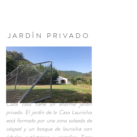
RESERVA AHORA
JARDÍN PRIVADO
Cada casa tiene un enorme jardín
privado. El jardín de la Casa Laurisilva
está formado por una zona soleada de
césped y un bosque de laurisilva con