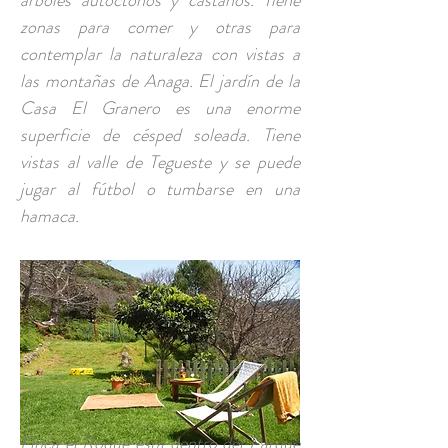
árboles autóctonos y castaños. Tiene
zonas para comer y otras para
contemplar la naturaleza con vistas a
las montañas de Anaga. El jardín de la
Casa El Granero es una enorme
superficie de césped soleada. Tiene
vistas al valle de Tegueste y se puede
jugar al fútbol o tumbarse en una
hamaca.
Finca el Roque está dentro del Parque