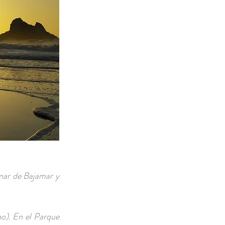
 mar de Bajamar y
no). En el Parque