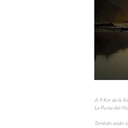
A 9 Km de la fin
La Punta del Hid
También están la