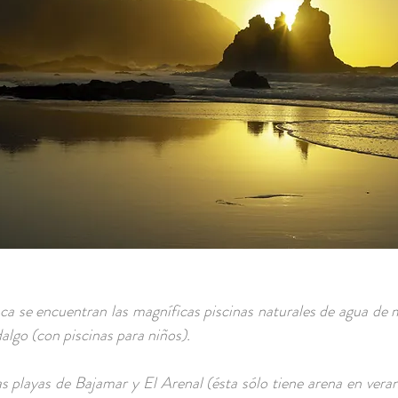
ca se encuentran las magníficas piscinas naturales de agua de
algo (con piscinas para niños).
s playas de Bajamar y El Arenal (ésta sólo tiene arena en vera