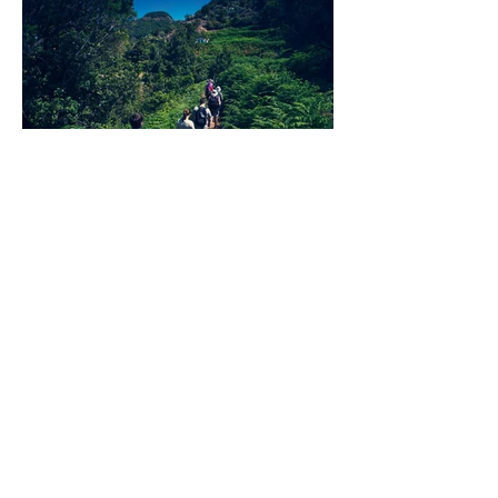
CONTACTO
csaavedrarodriguez@gmail.com
Camino El Roque, Pedro
Álvarez, Tenerife