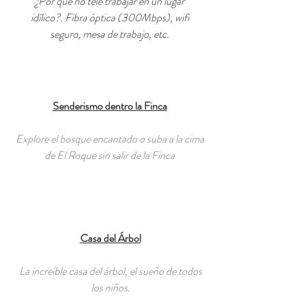
¿Por qué no tele trabajar en un lugar
idílico?. Fibra óptica (300Mbps), wifi
seguro, mesa de trabajo, etc.
Senderismo dentro la Finca​
Explore el bosque encantado o suba a la cima
de El Roque sin salir de la Finca
Casa del Árbol
La increíble casa del árbol, el sueño de todos
los niños.