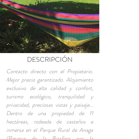
DESCRIPCIÓN
Contacto directo con el Propietario.
Mejor precio garantizado. Alojamiento
exclusivo de alta calidad y confort,
turismo ecológico, tranquilidad y
privacidad, preciosas vistas y paisaje...
Dentro de una propiedad de 11
hectáreas, rodeada de castaños e
inmersa en el Parque Rural de Anaga
(Reserva de la Biosfera por la