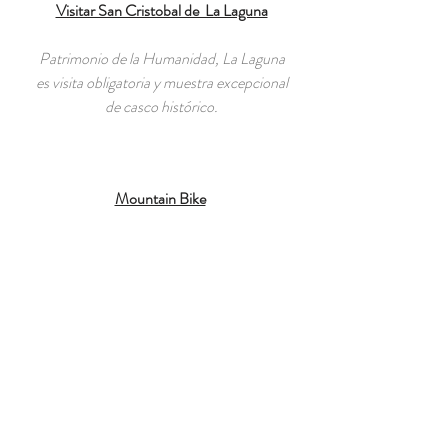
Visitar San Cristobal de La Laguna
Patrimonio de la Humanidad, La Laguna
es visita obligatoria y muestra excepcional
de casco histórico.
Mountain Bike
Las rutas ideales para los principiantes y
también para los más exigentes que
quieran disfrutar de su hobby favorito.
Surf
Las playas con mayor tradición surfera de