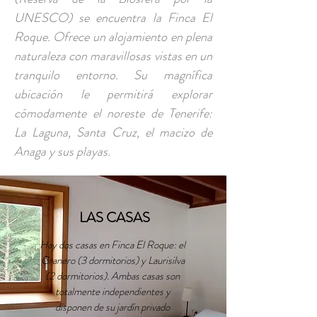
UNESCO) se encuentra la Finca El
Roque. Ofrece un alojamiento en plena
naturaleza con maravillosas vistas en un
tranquilo entorno. Su magnífica
ubicación le permitirá explorar
cómodamente el noreste de Tenerife:
La Laguna, Santa Cruz, el macizo de
Anaga y sus playas.
LAS CASAS
Hay dos casas en Finca El Roque: el
Granero (3 dormitorios) y Laurisilva
(2 dormitorios). Ambas casas son
totalmente independientes y
disponen de su jardín privado