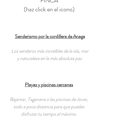
FINCA
(haz click en el icono)
Senderismo por la cordillera de Anaga
Los senderos más increíbles de la isla, mar
y naturaleza en la más absoluta paz.
Playas y piscinas cercanas
Bajamar, Taganana o las piscinas de Jover,
todo a poca distancia para que puedas
disfrutar tu tiempo al máximo.