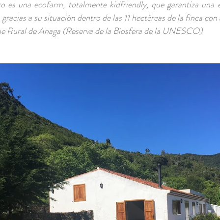
o es una ecofarm, totalmente kidfriendly, que garantiza una e
gracias a su situación dentro de las 11 hectéreas de la finca con 
ue Rural de Anaga (Reserva de la Biosfera de la UNESCO)