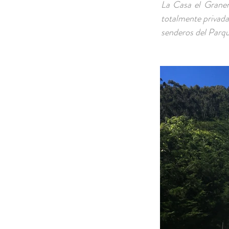
La Casa el Graner
totalmente privada 
senderos del Parq