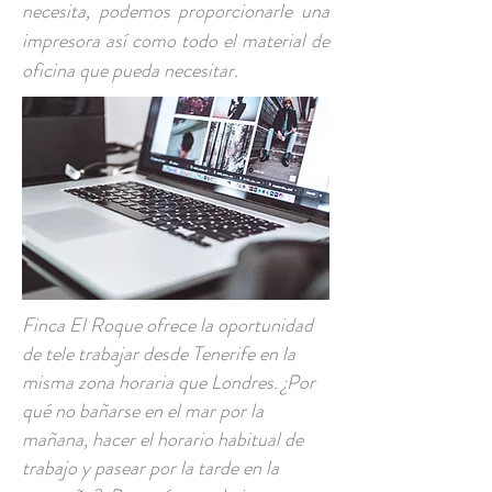
necesita, podemos proporcionarle una
impresora así como todo el material de
oficina que pueda necesitar.
Finca El Roque ofrece la oportunidad
de tele trabajar desde Tenerife en la
misma zona horaria que Londres. ¿Por
qué no bañarse en el mar por la
mañana, hacer el horario habitual de
trabajo y pasear por la tarde en la