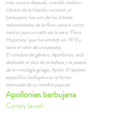
más oscuro después, cuando madura.
Dentro de la filatelia nacional, el
barbusano fue uno de los árboles
seleccionados de la flora canaria como
motivo para un sello de la serie ‛Flora
Hispánica’ que fue emitido en 1973 y
tenía el valor de una peseta.
El nombre del género, Apollonias, está
dedicado al dios de la belleza y la poesía
de la mitología griega, Apolo. El epíteto
específico barbujana es la forma
latinizada de su nombre popular.
Apollonias barbujana
Canary laurel
Canary laurel (Eng); barbusano,
barbuzano, bergusano prieto, vergasco,