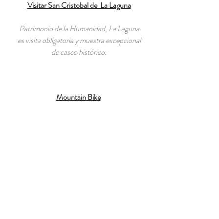
Visitar San Cristobal de La Laguna
Patrimonio de la Humanidad, La Laguna
es visita obligatoria y muestra excepcional
de casco histórico.
Mountain Bike
Las rutas ideales para los principiantes y
también para los más exigentes que
quieran disfrutar de su hobby favorito.
Surf
Las playas con mayor tradición surfera de