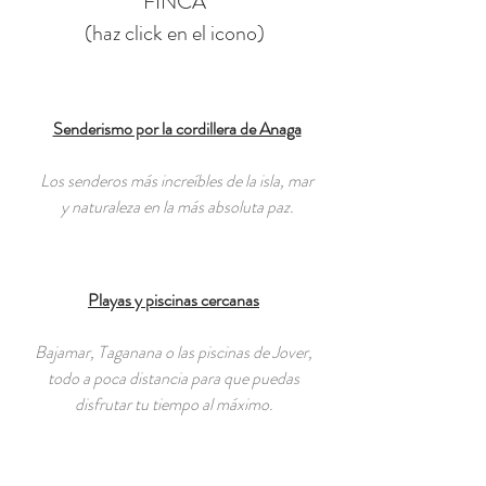
FINCA
(haz click en el icono)
Senderismo por la cordillera de Anaga
Los senderos más increíbles de la isla, mar
y naturaleza en la más absoluta paz.
Playas y piscinas cercanas
Bajamar, Taganana o las piscinas de Jover,
todo a poca distancia para que puedas
disfrutar tu tiempo al máximo.