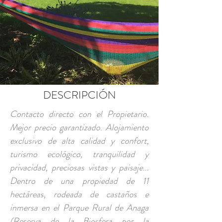
DESCRIPCIÓN
Contacto directo con el Propietario.
Mejor precio garantizado. Alojamiento
exclusivo de alta calidad y confort,
turismo ecológico, tranquilidad y
privacidad, preciosas vistas y paisaje...
Dentro de una propiedad de 11
hectáreas, rodeada de castaños e
inmersa en el Parque Rural de Anaga
(Reserva de la Biosfera por la