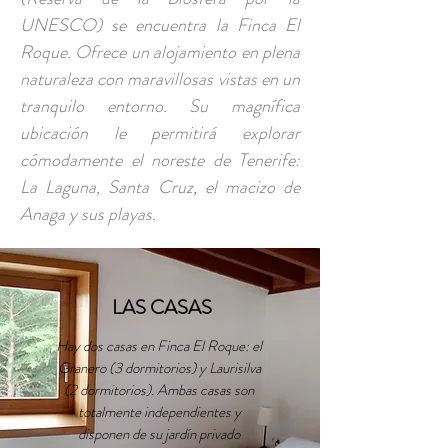
UNESCO) se encuentra la Finca El
Roque. Ofrece un alojamiento en plena
naturaleza con maravillosas vistas en un
tranquilo entorno. Su magnífica
ubicación le permitirá explorar
cómodamente el noreste de Tenerife:
La Laguna, Santa Cruz, el macizo de
Anaga y sus playas.
LAS CASAS
Hay dos casas en Finca El Roque: el
Granero (3 dormitorios) y Laurisilva
(2 dormitorios). Ambas casas son
totalmente independientes y
disponen de su jardín privado