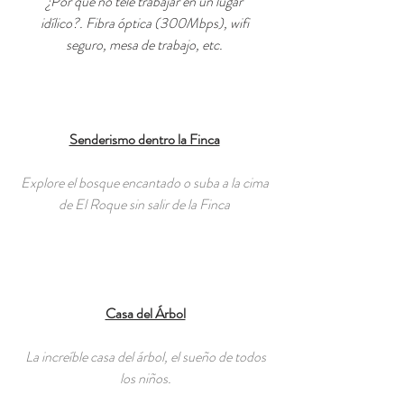
¿Por qué no tele trabajar en un lugar
idílico?. Fibra óptica (300Mbps), wifi
seguro, mesa de trabajo, etc.
Senderismo dentro la Finca​
Explore el bosque encantado o suba a la cima
de El Roque sin salir de la Finca
Casa del Árbol
La increíble casa del árbol, el sueño de todos
los niños.